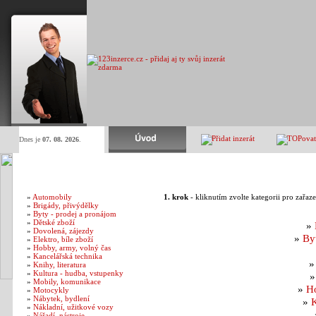
Dnes je
07. 08. 2026
.
Kategorie inzerátů
Přidání inzerátu
»
Automobily
1. krok
- kliknutím zvolte kategorii pro zařaz
»
Brigády, přivýdělky
»
Byty - prodej a pronájom
»
Dětské zboží
»
»
Dovolená, zájezdy
»
By
»
Elektro, bíle zboží
»
Hobby, army, volný čas
»
Kancelářská technika
»
Knihy, literatura
»
Kultura - hudba, vstupenky
»
Mobily, komunikace
»
Ho
»
Motocykly
»
Nábytek, bydlení
»
»
Nákladní, užitkové vozy
»
Nářadí, nástroje