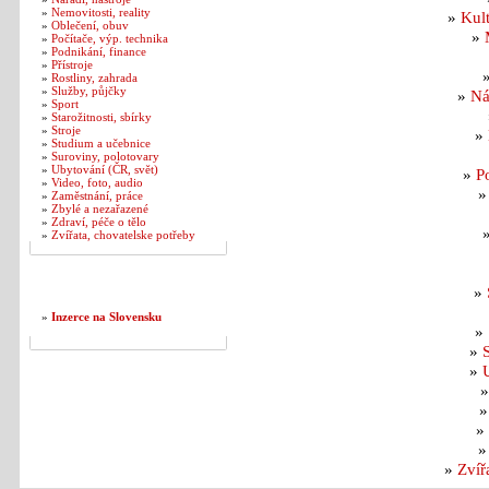
»
Nemovitosti, reality
»
Kul
»
Oblečení, obuv
»
»
Počítače, výp. technika
»
Podnikání, finance
»
Přístroje
»
Rostliny, zahrada
»
Služby, půjčky
»
Ná
»
Sport
»
Starožitnosti, sbírky
»
Stroje
»
»
Studium a učebnice
»
Suroviny, polotovary
»
Ubytování (ČR, svět)
»
P
»
Video, foto, audio
»
Zaměstnání, práce
»
Zbylé a nezařazené
»
Zdraví, péče o tělo
»
Zvířata, chovatelske potřeby
Naše další weby
»
»
Inzerce na Slovensku
»
»
»
»
»
Zvíř